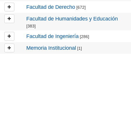
Facultad de Derecho
[672]
Facultad de Humanidades y Educación
[383]
Facultad de Ingeniería
[286]
Memoria Institucional
[1]
Universidad de Montevideo
|
Biblioteca
Prudencio de Pena 2544 | (598) 2 707 44 61 |
biblioteca@um.edu.uy
© 2021 Universidad de Montevideo