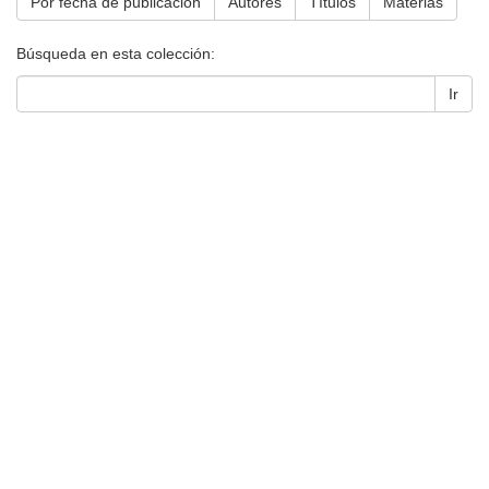
Por fecha de publicación
Autores
Títulos
Materias
Búsqueda en esta colección:
Ir
Universidad de Montevideo
|
Biblioteca
Prudencio de Pena 2544 | (598) 2 707 44 61 |
biblioteca@um.edu.uy
© 2021 Universidad de Montevideo