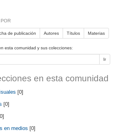
 POR
cha de publicación
Autores
Títulos
Materias
en esta comunidad y sus colecciones:
Ir
ecciones en esta comunidad
isuales
[0]
s
[0]
0]
as en medios
[0]