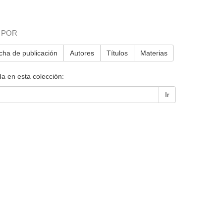
 POR
cha de publicación
Autores
Títulos
Materias
a en esta colección:
Ir