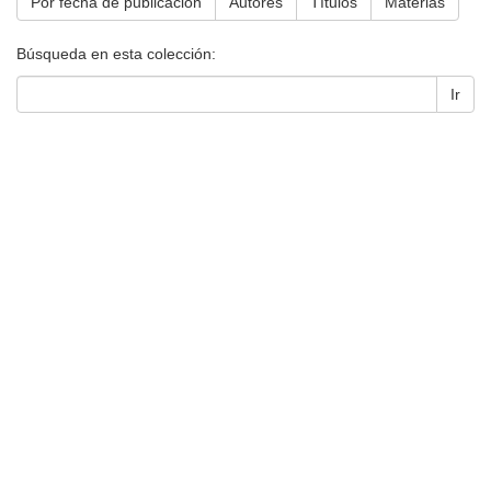
Por fecha de publicación
Autores
Títulos
Materias
Búsqueda en esta colección:
Ir
Universidad de Montevideo
|
Biblioteca
Prudencio de Pena 2544 | (598) 2 707 44 61 |
biblioteca@um.edu.uy
© 2021 Universidad de Montevideo