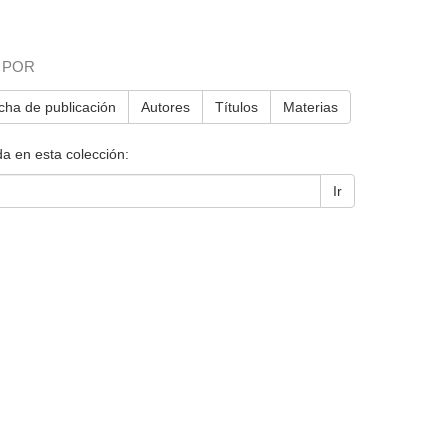
 POR
cha de publicación
Autores
Títulos
Materias
a en esta colección:
Ir