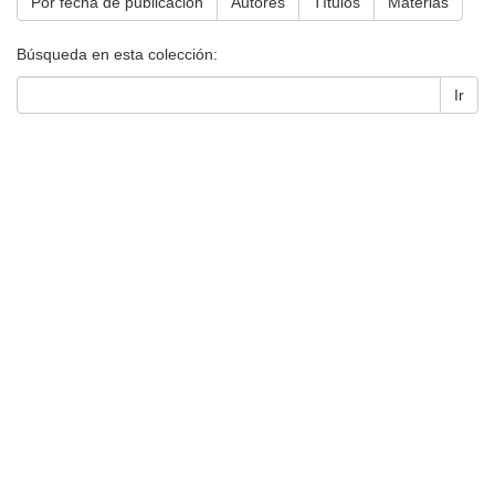
Por fecha de publicación
Autores
Títulos
Materias
Búsqueda en esta colección:
Ir
Universidad de Montevideo
|
Biblioteca
Prudencio de Pena 2544 | (598) 2 707 44 61 |
biblioteca@um.edu.uy
© 2021 Universidad de Montevideo