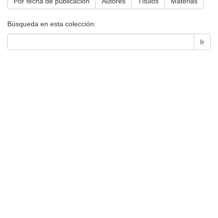
Por fecha de publicación
Autores
Títulos
Materias
Búsqueda en esta colección:
Ir
Universidad de Montevideo
|
Biblioteca
Prudencio de Pena 2544 | (598) 2 707 44 61 |
biblioteca@um.edu.uy
© 2021 Universidad de Montevideo