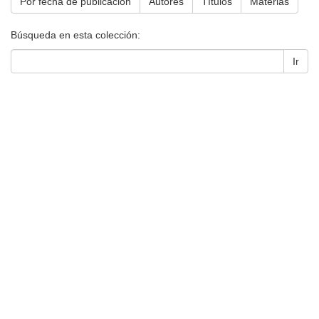
Por fecha de publicación
Autores
Títulos
Materias
Búsqueda en esta colección:
Ir
Universidad de Montevideo
|
Biblioteca
Prudencio de Pena 2544 | (598) 2 707 44 61 |
biblioteca@um.edu.uy
© 2021 Universidad de Montevideo