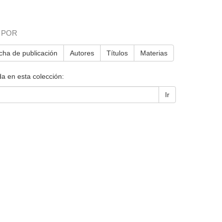
 POR
cha de publicación
Autores
Títulos
Materias
a en esta colección:
Ir