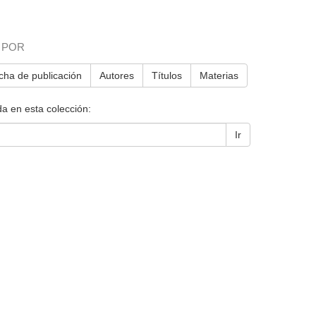
 POR
cha de publicación
Autores
Títulos
Materias
a en esta colección:
Ir