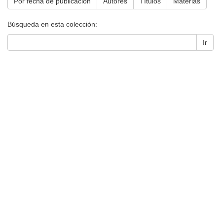
Por fecha de publicación
Autores
Títulos
Materias
Búsqueda en esta colección:
Ir
Universidad de Montevideo
|
Biblioteca
Prudencio de Pena 2544 | (598) 2 707 44 61 |
biblioteca@um.edu.uy
© 2021 Universidad de Montevideo