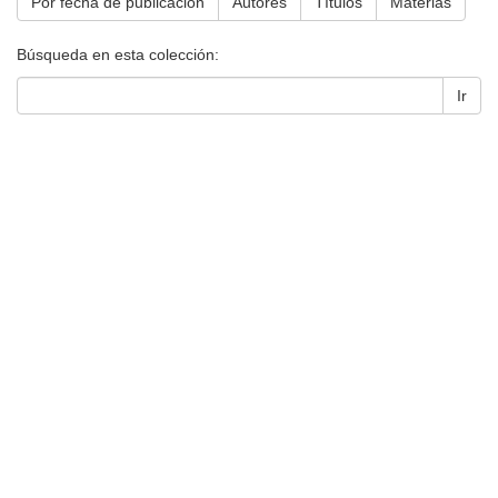
Por fecha de publicación
Autores
Títulos
Materias
Búsqueda en esta colección:
Ir
Universidad de Montevideo
|
Biblioteca
Prudencio de Pena 2544 | (598) 2 707 44 61 |
biblioteca@um.edu.uy
© 2021 Universidad de Montevideo