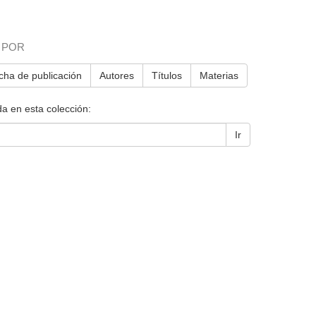
 POR
cha de publicación
Autores
Títulos
Materias
a en esta colección:
Ir