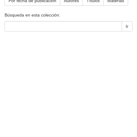
Por fecha de publicación
Autores
Títulos
Materias
Búsqueda en esta colección:
Ir
Universidad de Montevideo
|
Biblioteca
Prudencio de Pena 2544 | (598) 2 707 44 61 |
biblioteca@um.edu.uy
© 2021 Universidad de Montevideo