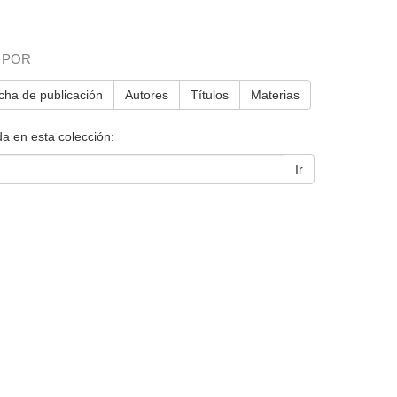
 POR
cha de publicación
Autores
Títulos
Materias
a en esta colección:
Ir