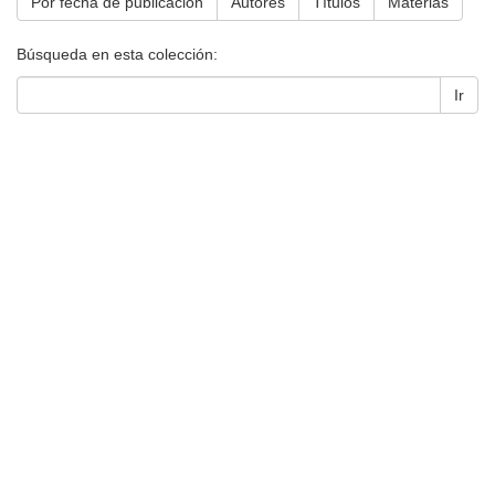
Por fecha de publicación
Autores
Títulos
Materias
Búsqueda en esta colección:
Ir
Universidad de Montevideo
|
Biblioteca
Prudencio de Pena 2544 | (598) 2 707 44 61 |
biblioteca@um.edu.uy
© 2021 Universidad de Montevideo