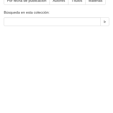
Por fecha de publicación
Autores
Títulos
Materias
Búsqueda en esta colección:
Ir
Universidad de Montevideo
|
Biblioteca
Prudencio de Pena 2544 | (598) 2 707 44 61 |
biblioteca@um.edu.uy
© 2021 Universidad de Montevideo