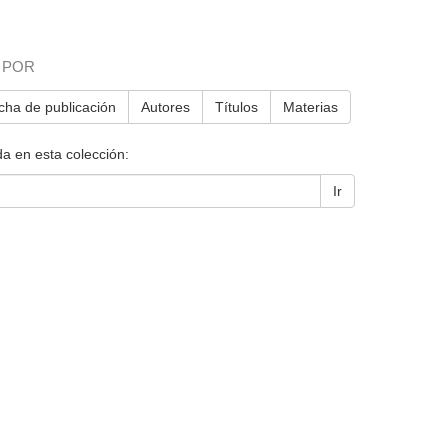
 POR
cha de publicación
Autores
Títulos
Materias
a en esta colección:
Ir