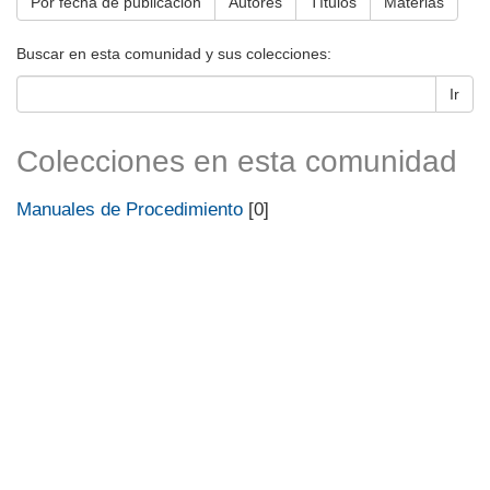
Por fecha de publicación
Autores
Títulos
Materias
Buscar en esta comunidad y sus colecciones:
Ir
Colecciones en esta comunidad
Manuales de Procedimiento
[0]
Universidad de Montevideo
|
Biblioteca
Prudencio de Pena 2544 | (598) 2 707 44 61 |
biblioteca@um.edu.uy
© 2021 Universidad de Montevideo