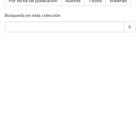
Por fecha de publicación
Autores
Títulos
Materias
Búsqueda en esta colección:
Ir
Universidad de Montevideo
|
Biblioteca
Prudencio de Pena 2544 | (598) 2 707 44 61 |
biblioteca@um.edu.uy
© 2021 Universidad de Montevideo