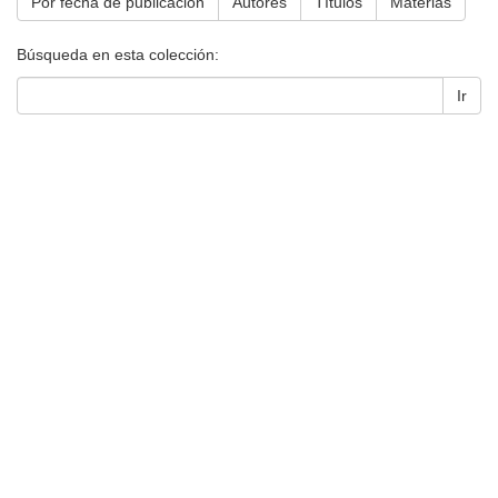
Por fecha de publicación
Autores
Títulos
Materias
Búsqueda en esta colección:
Ir
Universidad de Montevideo
|
Biblioteca
Prudencio de Pena 2544 | (598) 2 707 44 61 |
biblioteca@um.edu.uy
© 2021 Universidad de Montevideo