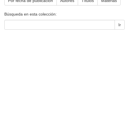
Por fecha de publicación
Autores
Títulos
Materias
Búsqueda en esta colección:
Ir
Universidad de Montevideo
|
Biblioteca
Prudencio de Pena 2544 | (598) 2 707 44 61 |
biblioteca@um.edu.uy
© 2021 Universidad de Montevideo