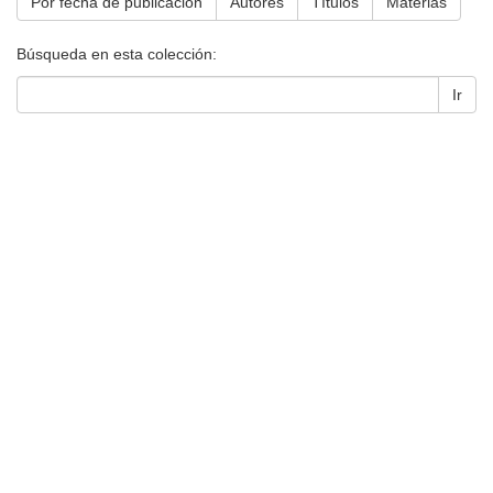
Por fecha de publicación
Autores
Títulos
Materias
Búsqueda en esta colección:
Ir
Universidad de Montevideo
|
Biblioteca
Prudencio de Pena 2544 | (598) 2 707 44 61 |
biblioteca@um.edu.uy
© 2021 Universidad de Montevideo