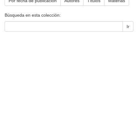
Por fecha de publicación
Autores
Títulos
Materias
Búsqueda en esta colección:
Ir
Universidad de Montevideo
|
Biblioteca
Prudencio de Pena 2544 | (598) 2 707 44 61 |
biblioteca@um.edu.uy
© 2021 Universidad de Montevideo