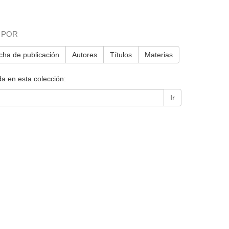
 POR
cha de publicación
Autores
Títulos
Materias
a en esta colección:
Ir