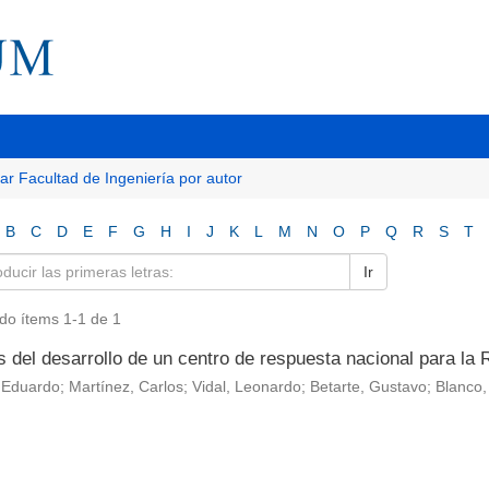
tar Facultad de Ingeniería por autor
B
C
D
E
F
G
H
I
J
K
L
M
N
O
P
Q
R
S
T
Ir
do ítems 1-1 de 1
s del desarrollo de un centro de respuesta nacional para la 
Eduardo; Martínez, Carlos; Vidal, Leonardo; Betarte, Gustavo; Blanco,