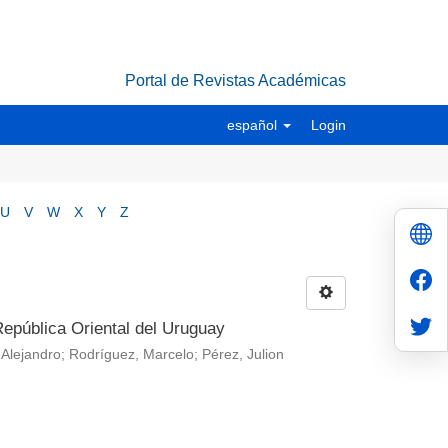
Portal de Revistas Académicas
español
Login
U
V
W
X
Y
Z
República Oriental del Uruguay
 Alejandro; Rodríguez, Marcelo; Pérez, Julion