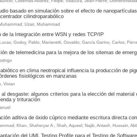
auricio; Cisternas Alvarez, Felipe; Villacura, Jean-Pierre; Dombrovskai
dio basado en simulación sobre el efecto de nanopartículas
centrador cilindroparabólico
i, Muhammad; Uzair, Muhammad
o de la Integración entre WSN y redes TCP/IP
Lucas; Godoy, Pablo; Marianetti, Osvaldo; García Garino, Carlos; Párra
ión de telemedicina para la mejora de los sitemas de emerg
odrigo
abiótico en clima neotropical influencia la producción de p
órdenes fisiológicos en manzanas
, Vivian
al desgaste: algunos criterios para la elección del material
enda y trituración
anuel
ción aditiva de óxido cúprico mediante escritura directa con 
ammad; Khan, Shaheryar A.; Shah, Aqueel; Najib, Antash; Hussain, Ab
ptación del UML Testing Profile para el Testing de Softwar