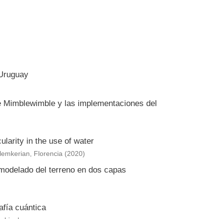
 Uruguay
e Mimblewimble y las implementaciones del
larity in the use of water
lemkerian, Florencia
(
2020
)
 modelado del terreno en dos capas
afía cuántica