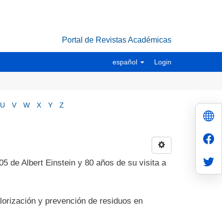
Portal de Revistas Académicas
español
Login
U
V
W
X
Y
Z
05 de Albert Einstein y 80 años de su visita a
lorización y prevención de residuos en