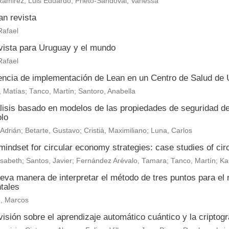
amirez, Luis Eduardo; Prieto-Sandoval, Vanessa
an revista
Rafael
vista para Uruguay y el mundo
Rafael
encia de implementación de Lean en un Centro de Salud de
 Matías; Tanco, Martín; Santoro, Anabella
lisis basado en modelos de las propiedades de seguridad d
olo
, Adrián; Betarte, Gustavo; Cristiá, Maximiliano; Luna, Carlos
indset for circular economy strategies: case studies of circu
lisabeth
;
Santos, Javier
;
Fernández Arévalo, Tamara
;
Tanco, Martín
;
Ka
eva manera de interpretar el método de tres puntos para el
tales
, Marcos
isión sobre el aprendizaje automático cuántico y la criptogr