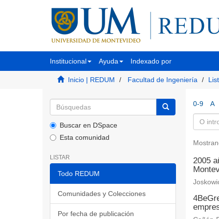
Institucional
Ayuda
Indexado por
Inicio | REDUM
Facultad de Ingeniería
Lis
0-9
A
Buscar en DSpace
Esta comunidad
Mostran
LISTAR
2005 añ
Montev
Todo REDUM
Joskowic
Comunidades y Colecciones
4BeGre
empres
Por fecha de publicación