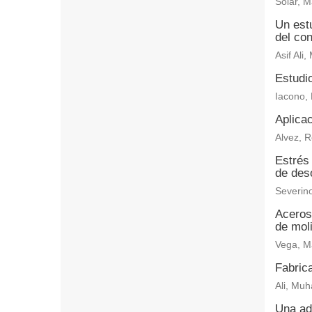
Solar, M
Un estu
del con
Asif Al
Estudi
Iacono, 
Aplicac
Alvez, R
Estrés 
de des
Severino
Aceros 
de moli
Vega, M
Fabrica
Ali, Muh
Una ada