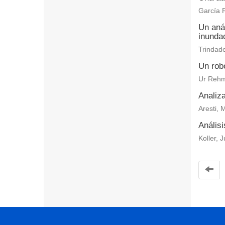
García R
Un aná
inundac
Trindade
Un rob
Ur Rehm
Analiz
Aresti, 
Análisi
Koller, 