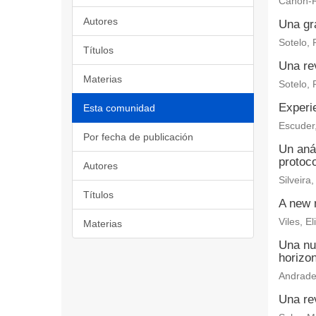
Cañón-R
Autores
Una gr
Sotelo, 
Títulos
Una re
Materias
Sotelo, 
Experi
Esta comunidad
Escuder,
Por fecha de publicación
Un aná
protoc
Autores
Silveira
Títulos
A new m
Viles, E
Materias
Una nu
horizon
Andrade
Una rev