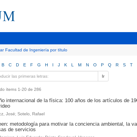
tar Facultad de Ingeniería por título
B
C
D
E
F
G
H
I
J
K
L
M
N
O
P
Q
R
S
T
Ir
do ítems 1-20 de 286
o internacional de la física: 100 años de los artículos de 19
ideo
z, José; Sotelo, Rafael
en: metodología para motivar la conciencia ambiental, la va
as de servicios