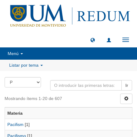
Camb
naveg
Menú
Listar por tema
Ir
Mostrando ítems 1-20 de 607
Materia
Pacifism
[1]
Pacifismo
[1]