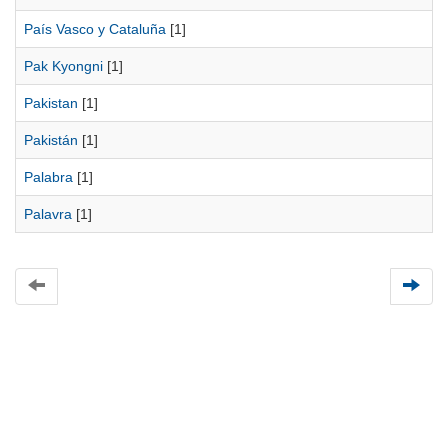
País Vasco y Cataluña
[1]
Pak Kyongni
[1]
Pakistan
[1]
Pakistán
[1]
Palabra
[1]
Palavra
[1]
Universidad de Montevideo
|
Biblioteca
Prudencio de Pena 2544 | (598) 2 707 44 61 |
biblioteca@um.edu.uy