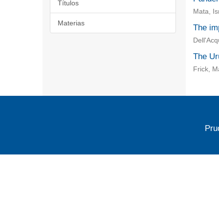
Títulos
Mata, I
Materias
The im
Dell'Acq
The Uru
Frick, Ma
Pru