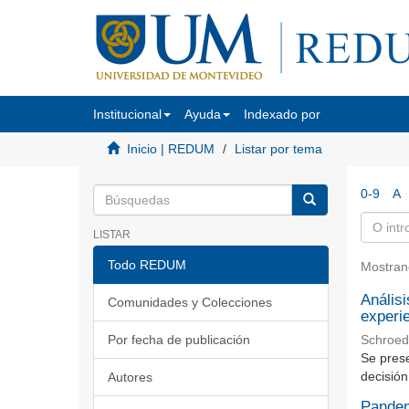
Institucional
Ayuda
Indexado por
Inicio | REDUM
Listar por tema
0-9
A
LISTAR
Todo REDUM
Mostran
Análisi
Comunidades y Colecciones
experi
Por fecha de publicación
Schroede
Se prese
decisión
Autores
Pandem