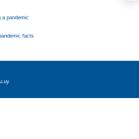
g a pandemic
 pandemic facts
u.uy