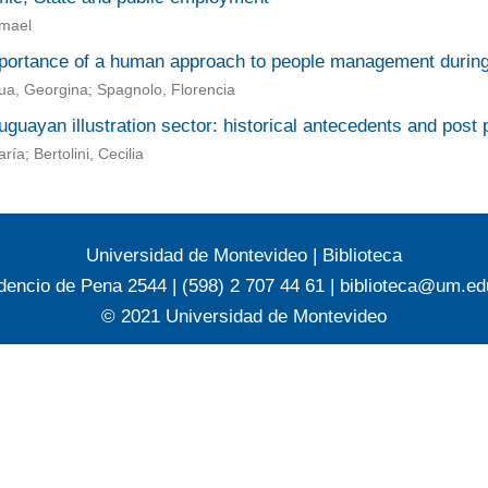
smael
portance of a human approach to people management durin
ua, Georgina; Spagnolo, Florencia
guayan illustration sector: historical antecedents and post
ría; Bertolini, Cecilia
Universidad de Montevideo
|
Biblioteca
dencio de Pena 2544 | (598) 2 707 44 61 |
biblioteca@um.ed
© 2021 Universidad de Montevideo