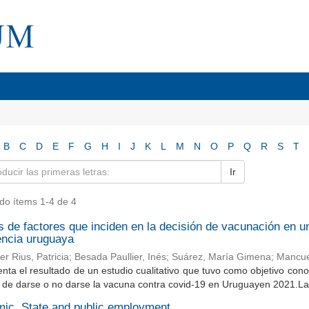
B
C
D
E
F
G
H
I
J
K
L
M
N
O
P
Q
R
S
T
Ir
do ítems 1-4 de 4
s de factores que inciden en la decisión de vacunación en un
encia uruguaya
r Rius, Patricia
;
Besada Paullier, Inés
;
Suárez, María Gimena
;
Mancue
nta el resultado de un estudio cualitativo que tuvo como objetivo cono
 de darse o no darse la vacuna contra covid-19 en Uruguayen 2021.La 
ic, State and public employment