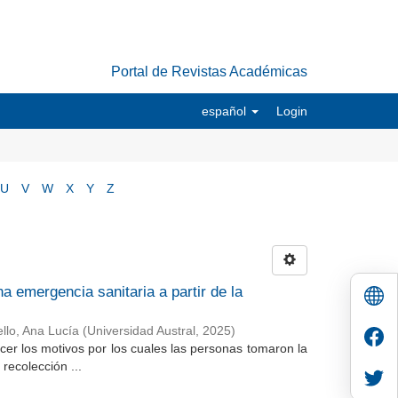
Portal de Revistas Académicas
español
Login
U
V
W
X
Y
Z
a emergencia sanitaria a partir de la
llo, Ana Lucía
(
Universidad Austral
,
2025
)
cer los motivos por los cuales las personas tomaron la
recolección ...