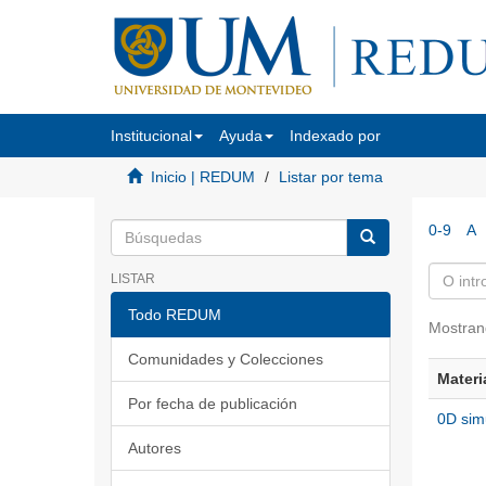
Institucional
Ayuda
Indexado por
Inicio | REDUM
Listar por tema
0-9
A
LISTAR
Todo REDUM
Mostran
Comunidades y Colecciones
Materi
Por fecha de publicación
0D sim
Autores