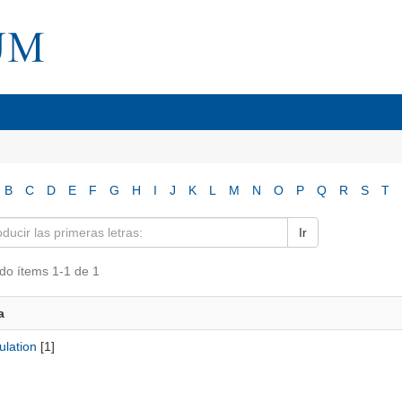
B
C
D
E
F
G
H
I
J
K
L
M
N
O
P
Q
R
S
T
Ir
do ítems 1-1 de 1
a
ulation
[1]