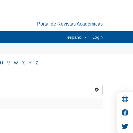
Portal de Revistas Académicas
español
Login
U
V
W
X
Y
Z