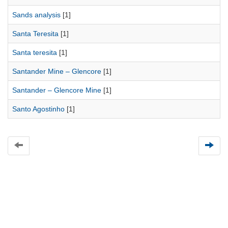
Sands analysis
[1]
Santa Teresita
[1]
Santa teresita
[1]
Santander Mine – Glencore
[1]
Santander – Glencore Mine
[1]
Santo Agostinho
[1]
Universidad de Montevideo
|
Biblioteca
Prudencio de Pena 2544 | (598) 2 707 44 61 |
biblioteca@um.edu.uy