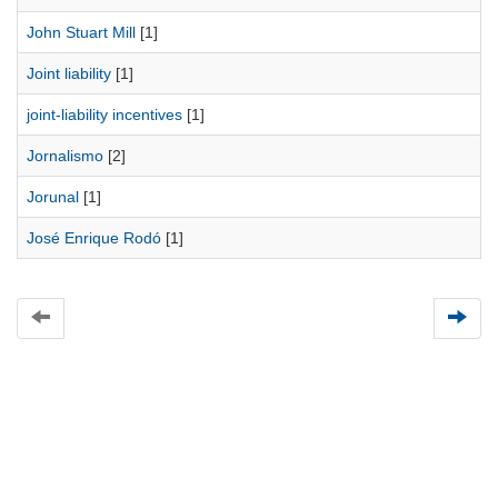
John Stuart Mill
[1]
Joint liability
[1]
joint-liability incentives
[1]
Jornalismo
[2]
Jorunal
[1]
José Enrique Rodó
[1]
Universidad de Montevideo
|
Biblioteca
Prudencio de Pena 2544 | (598) 2 707 44 61 |
biblioteca@um.edu.uy