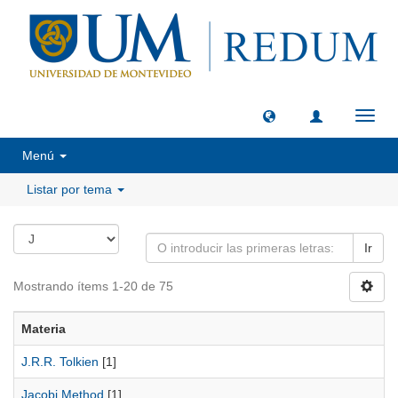
Camb
naveg
Menú
Listar por tema
Ir
Mostrando ítems 1-20 de 75
Materia
J.R.R. Tolkien
[1]
Jacobi Method
[1]