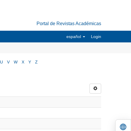
Portal de Revistas Académicas
español
Login
U
V
W
X
Y
Z