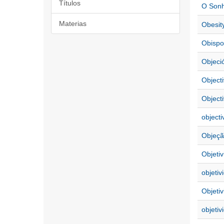
Títulos
O Sonh
Materias
Obesit
Obispo
Objeci
Objecti
Objecti
objectiv
Objeçã
Objetiv
objetiv
Objeti
objetiv