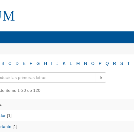
B
C
D
E
F
G
H
I
J
K
L
M
N
O
P
Q
R
S
T
Ir
do ítems 1-20 de 120
a
dor
[1]
rtante
[1]