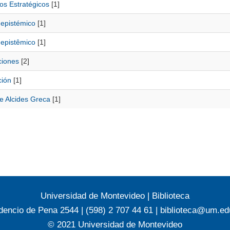
os Estratégicos
[1]
 epistémico
[1]
 epistêmico
[1]
ciones
[2]
ción
[1]
e Alcides Greca
[1]
Universidad de Montevideo
|
Biblioteca
dencio de Pena 2544 | (598) 2 707 44 61 |
biblioteca@um.ed
© 2021 Universidad de Montevideo