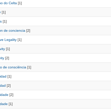
o do Celta
[1]
y
[1]
s
[1]
ón de conciencia
[2]
ve Legality
[1]
vity
[1]
ity
[2]
o de consciência
[1]
idad
[1]
idad
[2]
vidade
[2]
idade
[1]