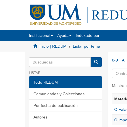
Institucional
Ayuda
Indexado por
Inicio | REDUM
Listar por tema
0-9
A
LISTAR
Todo REDUM
Mostran
Comunidades y Colecciones
Materi
Por fecha de publicación
O Fala
Autores
O impo