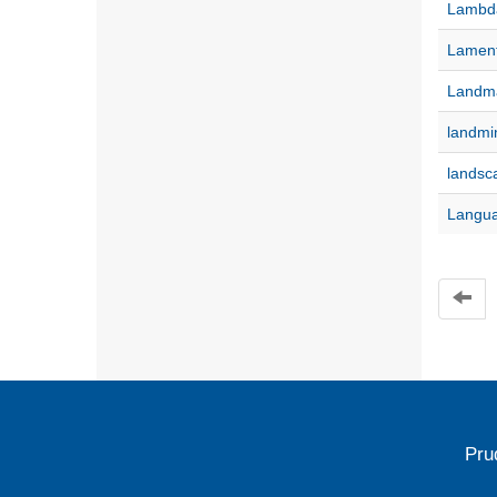
Lambda
Lamen
Landm
landmi
landsc
Langu
Pru