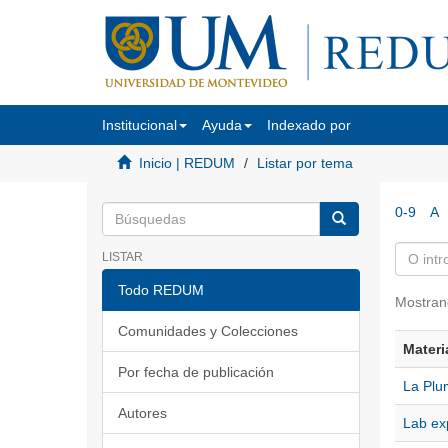
Institucional
Ayuda
Indexado por
Inicio | REDUM
Listar por tema
0-9
A
LISTAR
Todo REDUM
Mostran
Comunidades y Colecciones
Materi
Por fecha de publicación
La Plu
Autores
Lab ex