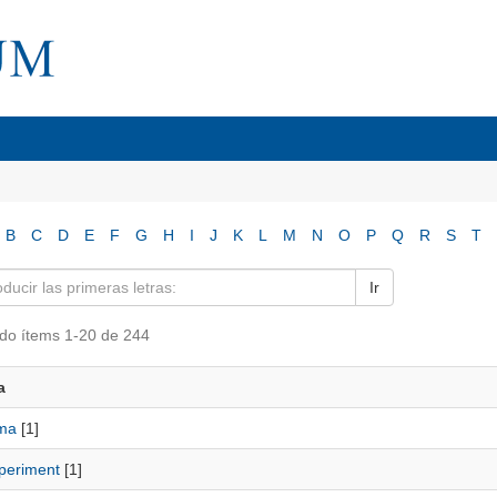
B
C
D
E
F
G
H
I
J
K
L
M
N
O
P
Q
R
S
T
Ir
do ítems 1-20 de 244
a
ma
[1]
periment
[1]