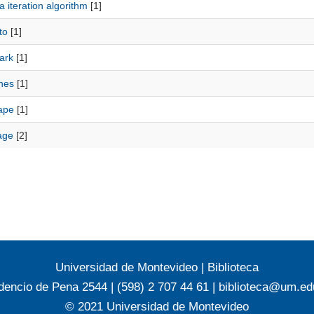
 iteration algorithm
[1]
to
[1]
ark
[1]
nes
[1]
ape
[1]
age
[2]
Universidad de Montevideo
|
Biblioteca
dencio de Pena 2544 | (598) 2 707 44 61 |
biblioteca@um.ed
© 2021 Universidad de Montevideo