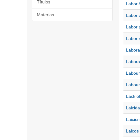
Títulos
Labor A
Materias
Labor 
Labor 
Labor r
Labora
Labora
Labour
Labour
Lack o
Laicid
Laicis
Laicos