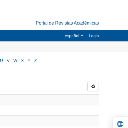
Portal de Revistas Académicas
español
Login
U
V
W
X
Y
Z