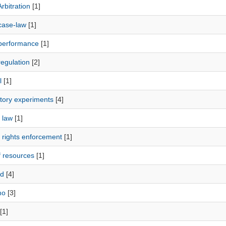
rbitration
[1]
case-law
[1]
performance
[1]
egulation
[2]
l
[1]
tory experiments
[4]
 law
[1]
 rights enforcement
[1]
f resources
[1]
ad
[4]
mo
[3]
[1]