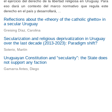
el ejercicio del derecho de la libertad religiosa en Uruguay. Para
eso dará un contexto del marco normativo que regula este
derecho en el país y desarrollará, ...
Reflections about the «theory of the catholic ghetto» in
a secular Uruguay
Greising Díaz, Carolina
Secularization and religious deprivatization in Uruguay
over the last decade (2013-2023): Paradigm shift?
Soterio, Martín
Uruguayan Constitution and “secularity”: the State does
not support any faction
Gamarra Antes, Diego
Universidad de Montevideo
|
Biblioteca
Prudencio de Pena 2544 | (598) 2 707 44 61 |
biblioteca@um.edu.uy
© 2021 Universidad de Montevideo