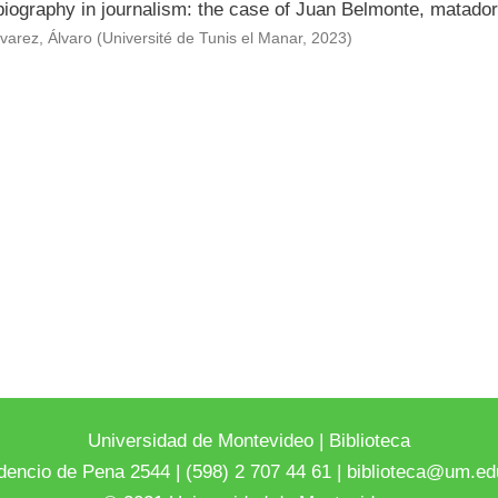
 biography in journalism: the case of Juan Belmonte, matad
varez, Álvaro
(
Université de Tunis el Manar
,
2023
)
Universidad de Montevideo
|
Biblioteca
dencio de Pena 2544 | (598) 2 707 44 61 |
biblioteca@um.ed