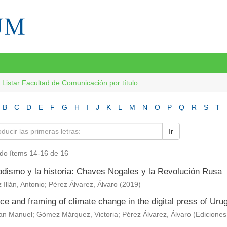
Listar Facultad de Comunicación por título
B
C
D
E
F
G
H
I
J
K
L
M
N
O
P
Q
R
S
T
Ir
do ítems 14-16 de 16
iodismo y la historia: Chaves Nogales y la Revolución Rusa
 Illán, Antonio
;
Pérez Álvarez, Álvaro
(
2019
)
e and framing of climate change in the digital press of Uru
uan Manuel
;
Gómez Márquez, Victoria
;
Pérez Álvarez, Álvaro
(
Edicione