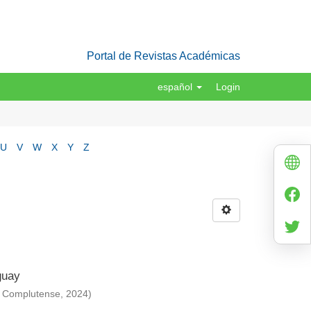
Portal de Revistas Académicas
español
Login
U
V
W
X
Y
Z
guay
s Complutense
,
2024
)