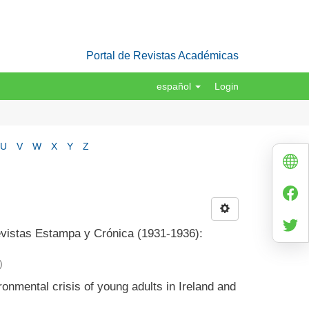
Portal de Revistas Académicas
español
Login
U
V
W
X
Y
Z
revistas Estampa y Crónica (1931-1936):
)
ronmental crisis of young adults in Ireland and