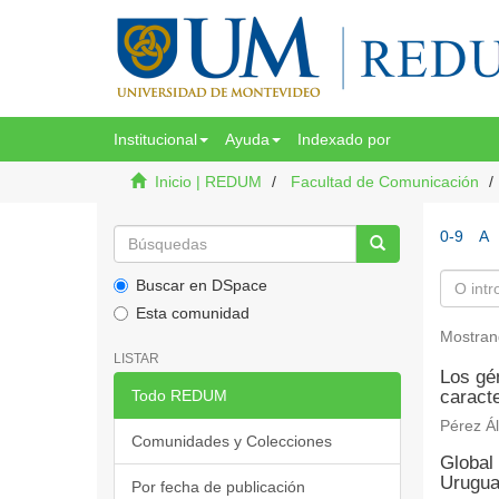
Institucional
Ayuda
Indexado por
Inicio | REDUM
Facultad de Comunicación
0-9
A
Buscar en DSpace
Esta comunidad
Mostran
LISTAR
Los gén
Todo REDUM
caracte
Pérez Ál
Comunidades y Colecciones
Global 
Urugu
Por fecha de publicación