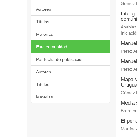
Gómez M
Autores
Intelig
comuni
Títulos
Apablaza
Iniciació
Materias
Manuel
Esta comunidad
Pérez Ál
Por fecha de publicación
Manuel
Pérez Ál
Autores
Mapa V
Títulos
Urugu
Gómez M
Materias
Media s
Brereton
El per
Martínez