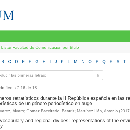
Listar Facultad de Comunicación por título
B
C
D
E
F
G
H
I
J
K
L
M
N
O
P
Q
R
S
T
Ir
do ítems 7-16 de 16
eros retratísticos durante la II República española en las 
rísticas de un género periodístico en auge
varez, Álvaro
;
Gómez Baceiredo, Beatriz
;
Martínez Illán, Antonio
(
2017
vocabulary and regional divides: representations of the envi
ay