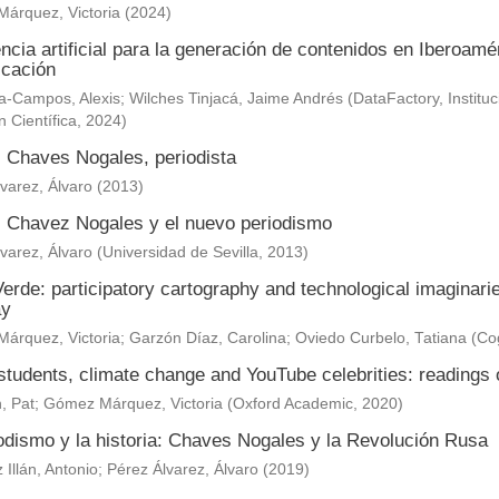
árquez, Victoria
(
2024
)
encia artificial para la generación de contenidos en Iberoam
cación
-Campos, Alexis; Wilches Tinjacá, Jaime Andrés
(
DataFactory, Institu
n Científica
,
2024
)
 Chaves Nogales, periodista
varez, Álvaro
(
2013
)
 Chavez Nogales y el nuevo periodismo
varez, Álvaro
(
Universidad de Sevilla
,
2013
)
erde: participatory cartography and technological imaginar
ay
árquez, Victoria
;
Garzón Díaz, Carolina
;
Oviedo Curbelo, Tatiana
(
Cog
tudents, climate change and YouTube celebrities: readings o
, Pat
;
Gómez Márquez, Victoria
(
Oxford Academic
,
2020
)
iodismo y la historia: Chaves Nogales y la Revolución Rusa
 Illán, Antonio
;
Pérez Álvarez, Álvaro
(
2019
)