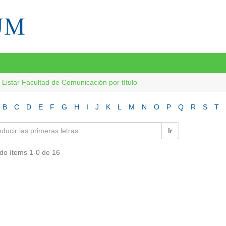
Listar Facultad de Comunicación por título
B
C
D
E
F
G
H
I
J
K
L
M
N
O
P
Q
R
S
T
Ir
do ítems 1-0 de 16