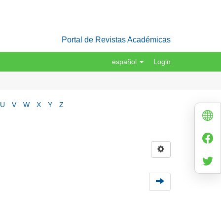
Portal de Revistas Académicas
español
Login
U
V
W
X
Y
Z