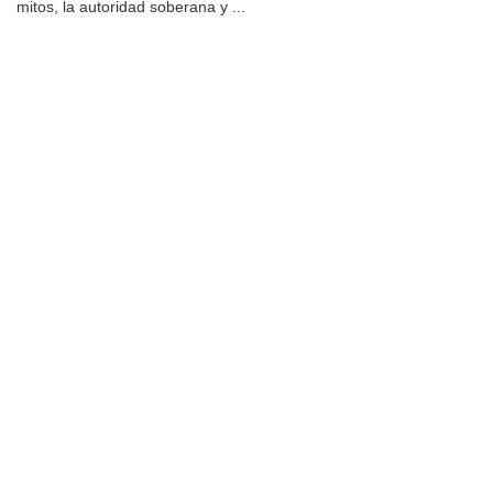
mitos, la autoridad soberana y ...
Universidad de Montevideo
|
Biblioteca
Prudencio de Pena 2544 | (598) 2 707 44 61 |
biblioteca@um.edu.uy
© 2021 Universidad de Montevideo