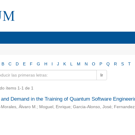
B
C
D
E
F
G
H
I
J
K
L
M
N
O
P
Q
R
S
T
Ir
do ítems 1-1 de 1
 and Demand in the Training of Quantum Software Engineer
-Morales, Álvaro M.; Moguel, Enrique; Garcia-Alonso, José; Fernandez, 