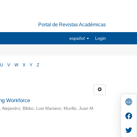
Portal de Revistas Académicas
español
Login
U
V
W
X
Y
Z
ing Workforce
Alejandro; Bibbo, Luis Mariano; Murillo, Juan M.