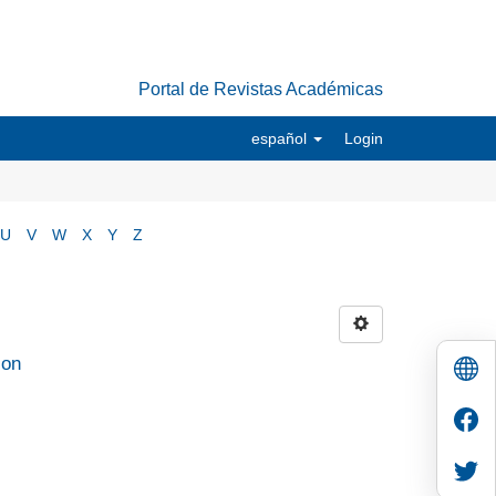
Portal de Revistas Académicas
español
Login
U
V
W
X
Y
Z
ion