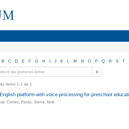
B
C
D
E
F
G
H
I
J
K
L
M
N
O
P
Q
R
S
T
Ir
do ítems 1-1 de 1
 English platform with voice processing for preschool educat
al; Cortez, Paola; Sierra, Noé