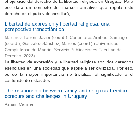
el ejercicio del derecho de la libertad religiosa en Uruguay. Para
eso dará un contexto del marco normativo que regula este
derecho en el país y desarrollará, ...
Libertad de expresión y libertad religiosa: una
perspectiva transatlántica
Martínez-Torrón, Javier (coord.)
;
Cañamares Arribas, Santiago
(coord.)
;
González Sánchez, Marcos (coord.)
(
Universidad
Complutense de Madrid, Servicio Publicaciones Facultad de
Derecho
,
2023
)
La libertad de expresión y la libertad religiosa son dos derechos
esenciales en una sociedad que aspire a ser civilizada. Por eso,
es de la mayor importancia no trivializar el significado o el
contenido de estas dos ...
The relationship between family and religious freedom:
contours and challenges in Uruguay
Asiain, Carmen
Universidad de Montevideo
|
Biblioteca
Prudencio de Pena 2544 | (598) 2 707 44 61 |