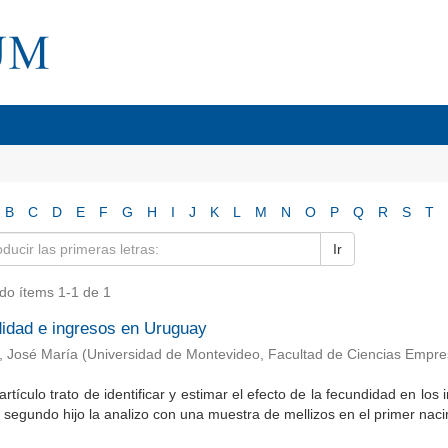
B
C
D
E
F
G
H
I
J
K
L
M
N
O
P
Q
R
S
T
Ir
do ítems 1-1 de 1
idad e ingresos en Uruguay
, José María
(
Universidad de Montevideo, Facultad de Ciencias Empr
artículo trato de identificar y estimar el efecto de la fecundidad en lo
 segundo hijo la analizo con una muestra de mellizos en el primer nacim