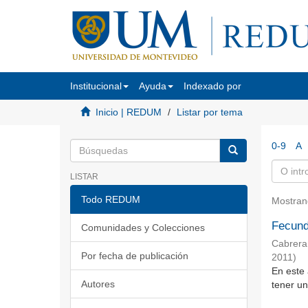
Institucional
Ayuda
Indexado por
Inicio | REDUM
Listar por tema
0-9
A
LISTAR
Todo REDUM
Mostran
Fecund
Comunidades y Colecciones
Cabrera
Por fecha de publicación
2011
)
En este 
Autores
tener un