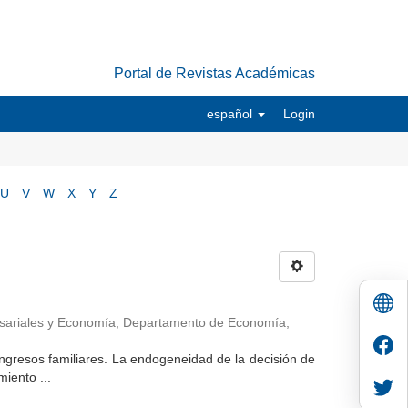
Portal de Revistas Académicas
español
Login
U
V
W
X
Y
Z
esariales y Economía, Departamento de Economía
,
s ingresos familiares. La endogeneidad de la decisión de
iento ...