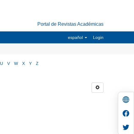
Portal de Revistas Académicas
español
Login
U
V
W
X
Y
Z