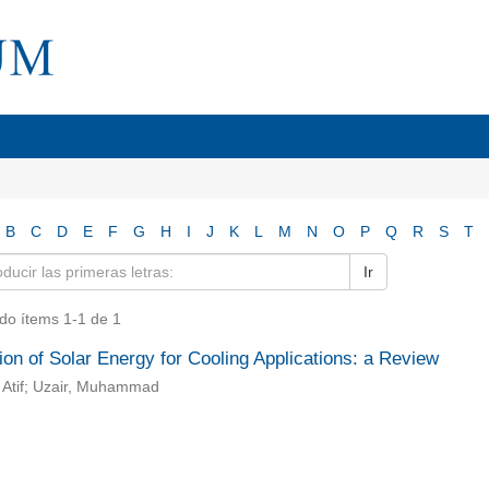
B
C
D
E
F
G
H
I
J
K
L
M
N
O
P
Q
R
S
T
Ir
do ítems 1-1 de 1
tion of Solar Energy for Cooling Applications: a Review
 Atif; Uzair, Muhammad