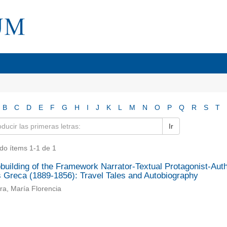
B
C
D
E
F
G
H
I
J
K
L
M
N
O
P
Q
R
S
T
Ir
do ítems 1-1 de 1
uilding of the Framework Narrator-Textual Protagonist-Auth
s Greca (1889-1856): Travel Tales and Autobiography
ra, María Florencia