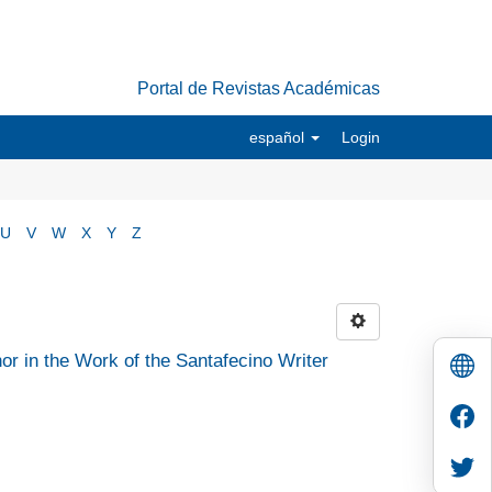
Portal de Revistas Académicas
español
Login
U
V
W
X
Y
Z
or in the Work of the Santafecino Writer