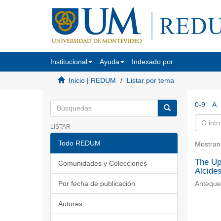
Institucional
Ayuda
Indexado por
Inicio | REDUM
Listar por tema
0-9
A
LISTAR
Todo REDUM
Mostran
The Upb
Comunidades y Colecciones
Alcide
Por fecha de publicación
Anteque
Autores