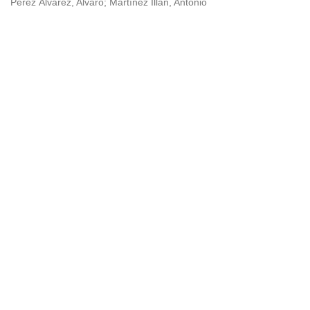
Pérez Álvarez, Alvaro; Martínez Illán, Antonio
Universidad de Montevideo
|
Biblioteca
Prudencio de Pena 2544 | (598) 2 707 44 61 |
biblioteca@um.edu.uy
© 2021 Universidad de Montevideo