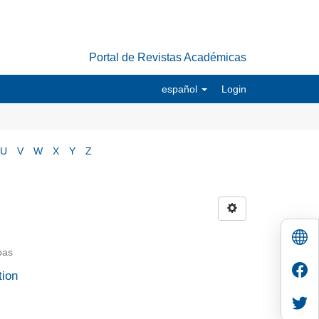
Portal de Revistas Académicas
español
Login
U
V
W
X
Y
Z
bas
tion