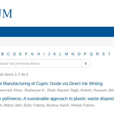
B
C
D
E
F
G
H
I
J
K
L
M
N
O
P
Q
R
S
T
Ir
do ítems 1-2 de 2
e Manufacturing of Cupric Oxide via Direct Ink Writing
ammad; Khan, Shaheryar A.; Shah, Aqueel; Najib, Antash; Hussain, Ab
 polímeros: A sustainable approach to plastic waste disposi
rah; Abbas Jafri, Eylia; Fatima, Bushra; Aamir, Mehak Fatima