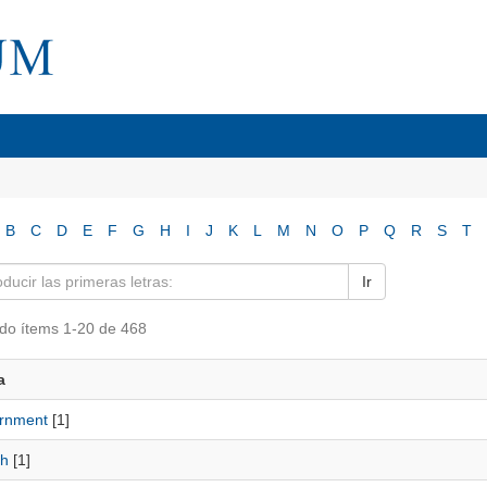
B
C
D
E
F
G
H
I
J
K
L
M
N
O
P
Q
R
S
T
Ir
do ítems 1-20 de 468
a
rnment
[1]
th
[1]