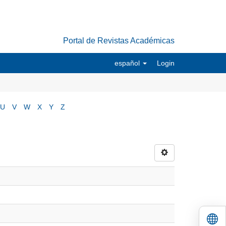
Portal de Revistas Académicas
español
Login
U
V
W
X
Y
Z