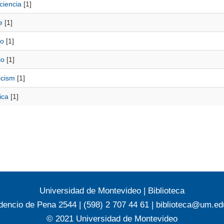
ciencia
[1]
e
[1]
io
[1]
io
[1]
icism
[1]
ica
[1]
Universidad de Montevideo
|
Biblioteca
dencio de Pena 2544 | (598) 2 707 44 61 |
biblioteca@um.ed
© 2021 Universidad de Montevideo