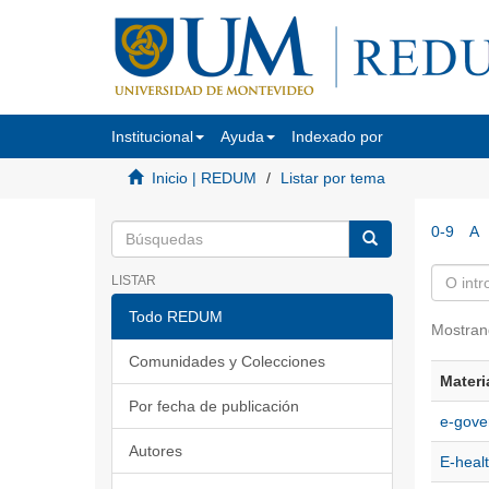
Institucional
Ayuda
Indexado por
Inicio | REDUM
Listar por tema
0-9
A
LISTAR
Todo REDUM
Mostran
Comunidades y Colecciones
Materi
Por fecha de publicación
e-gove
Autores
E-heal