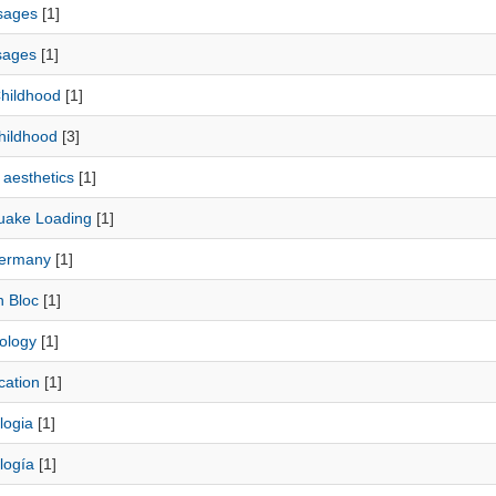
sages
[1]
sages
[1]
Childhood
[1]
hildhood
[3]
 aesthetics
[1]
uake Loading
[1]
ermany
[1]
n Bloc
[1]
ology
[1]
cation
[1]
logia
[1]
logía
[1]