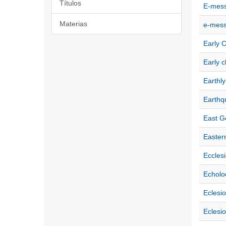
Títulos
E-mes
Materias
e-mes
Early 
Early c
Earthly
Earthq
East G
Easter
Ecclesi
Echolo
Eclesio
Eclesio