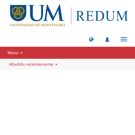
Camb
naveg
Menú
Añadido recientemente